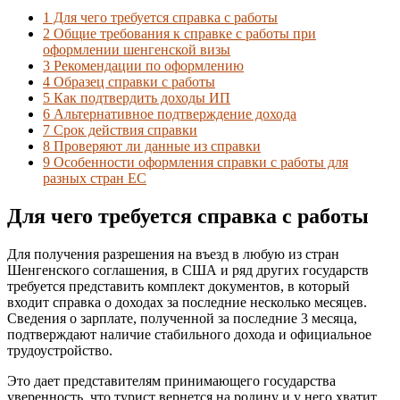
1
Для чего требуется справка с работы
2
Общие требования к справке с работы при
оформлении шенгенской визы
3
Рекомендации по оформлению
4
Образец справки с работы
5
Как подтвердить доходы ИП
6
Альтернативное подтверждение дохода
7
Срок действия справки
8
Проверяют ли данные из справки
9
Особенности оформления справки с работы для
разных стран ЕС
Для чего требуется справка с работы
Для получения разрешения на въезд в любую из стран
Шенгенского соглашения, в США и ряд других государств
требуется представить комплект документов, в который
входит справка о доходах за последние несколько месяцев.
Сведения о зарплате, полученной за последние 3 месяца,
подтверждают наличие стабильного дохода и официальное
трудоустройство.
Это дает представителям принимающего государства
уверенность, что турист вернется на родину и у него хватит