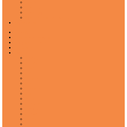
Венгрия
Швеция
Швейцария
Другие страны Европы
Карта сайта
Главная
Безвизовый режим
Оформление виз
Виды виз
Европа
Франция
Испания
Италия
Греция
Германия
Чехия
Голландия
Бельгия
Англия
Польша
Латвия
Литва
Эстония
Финляндия