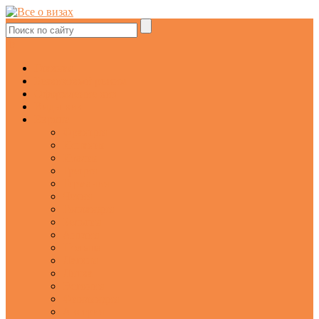
fb
Главная
Безвизовый режим
Оформление виз
Виды виз
Европа
Франция
Испания
Италия
Греция
Германия
Чехия
Голландия
Бельгия
Англия
Польша
Латвия
Литва
Эстония
Финляндия
Австрия